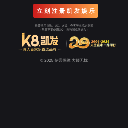
立 刻 注 册 凯 发 娱 乐
推荐使用谷歌、UC、火狐、夸客等主流浏览器
（尽量不要使用QQ、搜狗浏览器进入）
© 2025 信誉保障 大额无忧