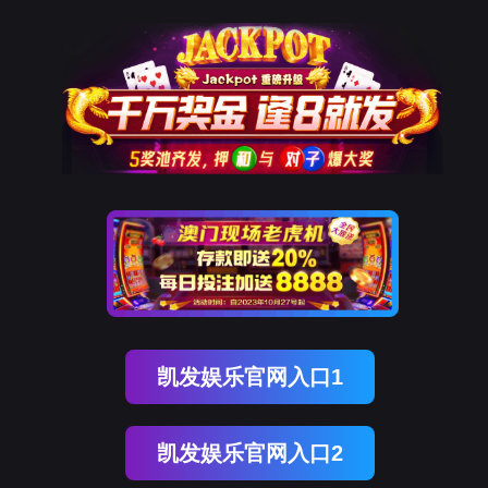
凯发娱乐官网入口1
凯发娱乐官网入口2